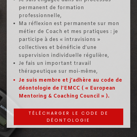
permanent de formation
professionnelle,
Ma réflexion est permanente sur mon
métier de Coach et mes pratiques : je
participe à des « intravisions »
collectives et bénéficie d’une
supervision individuelle régulière,
Je fais un important travail
thérapeutique sur moi-même,
Je suis membre et j’adhère au code de
déontologie de l’EMCC ( « European
Mentoring & Coaching Council » ).
TÉLÉCHARGER LE CODE DE
DÉONTOLOGIE