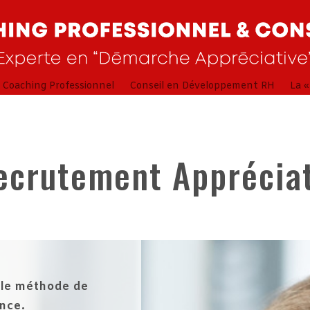
Coaching Professionnel
Conseil en Développement RH
La 
ecrutement Appréciat
lle méthode de
ance.