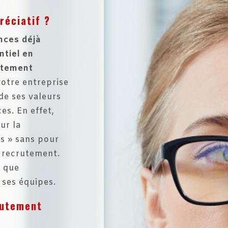
réciatif ?
ences déjà
ntiel en
utement
votre entreprise
de ses valeurs
es. En effet,
ur la
lls » sans pour
e recrutement.
e que
e ses équipes.
rutement