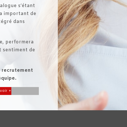
ialogue s’étant
ra important de
ntégré dans
te, performera
t sentiment de
e recrutement
équipe.
voir +