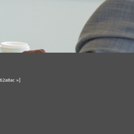
62a8ac »]