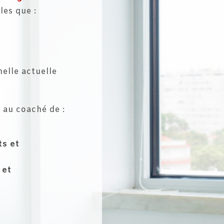
les que :
nelle actuelle
 au coaché de :
ts et
 et