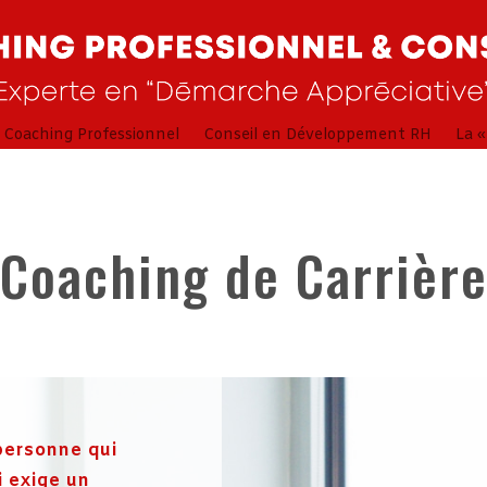
Coaching Professionnel
Conseil en Développement RH
La 
Coaching de Carrièr
personne qui
i exige un