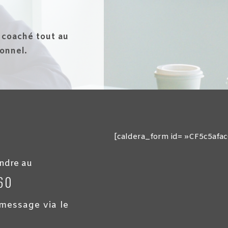
 coaché tout au
onnel.
[caldera_form id= »CF5c5afac
ndre au
60
message via le